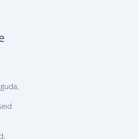
e
oguda,
seid
d,