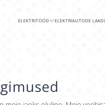
ELEKTRITÖÖD
ELEKTRIAUTODE LAADI
ngimused
n meie jaoks oluline. Meie veebisa