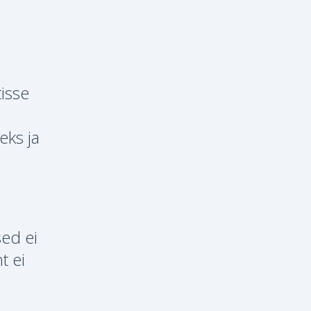
tisse
eks ja
sed ei
t ei