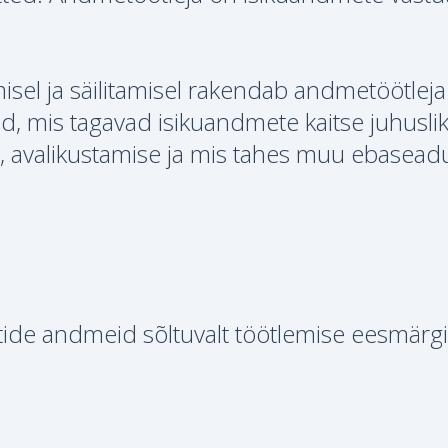
sel ja säilitamisel rakendab andmetöötleja
id, mis tagavad isikuandmete kaitse juhuslik
 avalikustamise ja mis tahes muu ebaseadu
ide andmeid sõltuvalt töötlemise eesmärgi