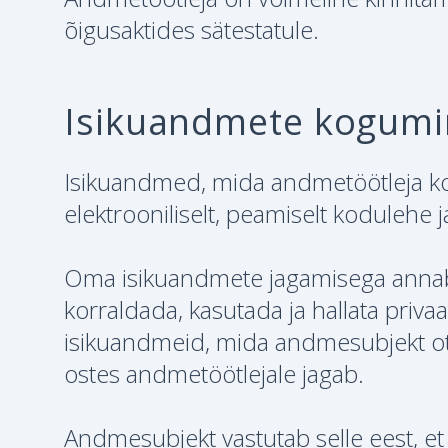
õigusaktides sätestatule.
Isikuandmete kogumin
Isikuandmed, mida andmetöötleja kog
elektrooniliselt, peamiselt kodulehe 
Oma isikuandmete jagamisega annab
korraldada, kasutada ja hallata priva
isikuandmeid, mida andmesubjekt ot
ostes andmetöötlejale jagab.
Andmesubjekt vastutab selle eest, e