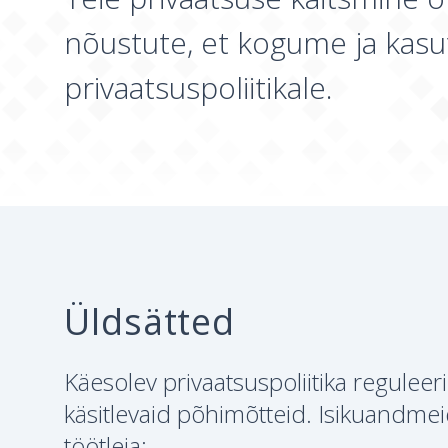
nõustute, et kogume ja kasu
privaatsuspoliitikale.
Üldsätted
Käesolev privaatsuspoliitika reguleer
käsitlevaid põhimõtteid. Isikuandmei
töötleja: