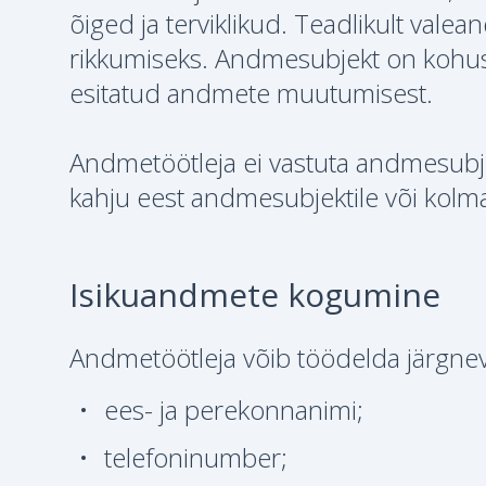
õiged ja terviklikud. Teadlikult valea
rikkumiseks. Andmesubjekt on kohust
esitatud andmete muutumisest.
Andmetöötleja ei vastuta andmesubje
kahju eest andmesubjektile või kolm
Isikuandmete kogumine
Andmetöötleja võib töödelda järgne
ees- ja perekonnanimi;
telefoninumber;