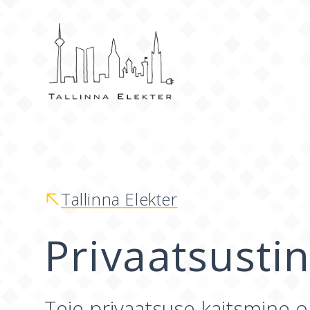
Tallinna Elekter
Privaatsusti
Teie privaatsuse kaitsmine o