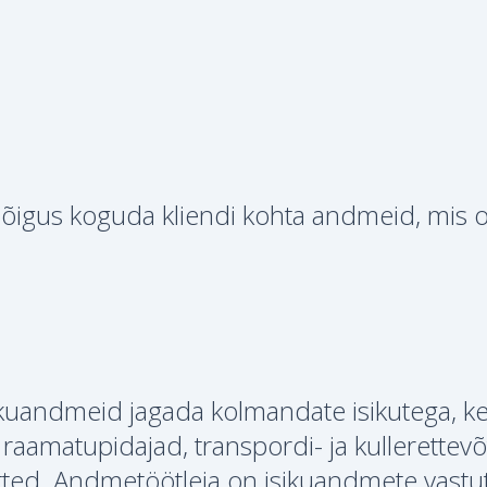
 õigus koguda kliendi kohta andmeid, mis 
ikuandmeid jagada kolmandate isikutega, ke
raamatupidajad, transpordi- ja kullerettevõ
ted. Andmetöötleja on isikuandmete vastu