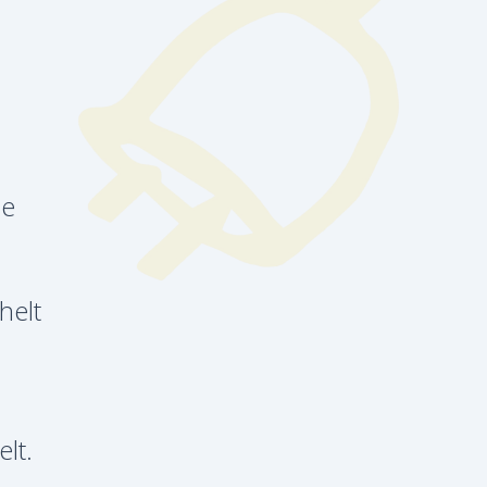
le
helt
lt.