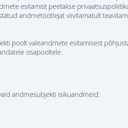
ndmete esitamist peetakse privaatsuspoliitik
atud andmetöötlejat viivitamatult teavita
kti poolt valeandmete esitamisest põhjus
andatele osapooltele.
vaid andmesubjekti isikuandmeid: