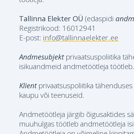
Tallinna Elekter OÜ
(edaspidi
andme
Registrikood: 16012941
E-post:
info@tallinnaelekter.ee
Andmesubjekt
privaatsuspoliitika täh
isikuandmeid andmetöötleja töötleb
Klient
privaatsuspoliitika tähenduses
kaupu või teenuseid.
Andmetöötleja järgib õigusaktides s
muuhulgas töötleb andmetöötleja isiku
Andmetöötleja on võimeline kinnitam