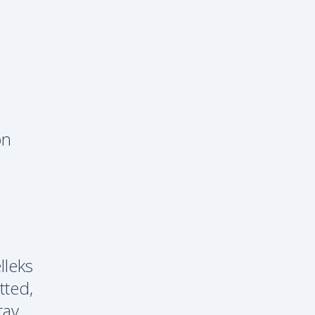
on
lleks
tted,
tav