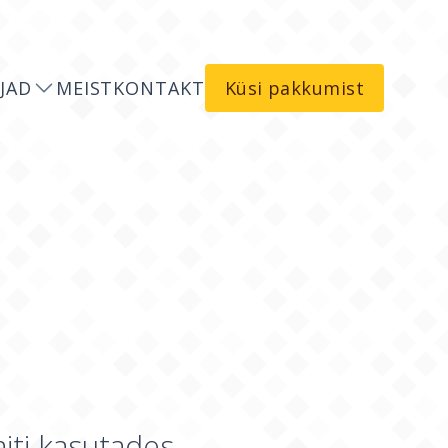
JAD
MEIST
KONTAKT
Küsi pakkumist
iti kasutades