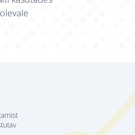
olevale
tamist
stutav