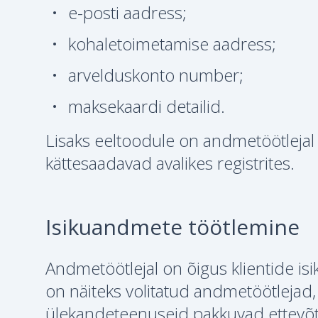
e-posti aadress;
kohaletoimetamise aadress;
arvelduskonto number;
maksekaardi detailid.
Lisaks eeltoodule on andmetöötlejal
kättesaadavad avalikes registrites.
Isikuandmete töötlemine
Andmetöötlejal on õigus klientide is
on näiteks volitatud andmetöötlejad, 
ülekandeteenuseid pakkuvad ettevõt