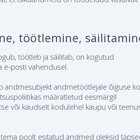
e, töötlemine, säilitamin
ub, töötleb ja säilitab, on kogutud
ja e-posti vahendusel.
 andmesubjekt andmetöötlejale õiguse k
atsuspoliitikas määratletud eesmärgil
se või kaudselt kodulehel kaupu või teenu
t tema poolt esitatud andmed oleksid täpse