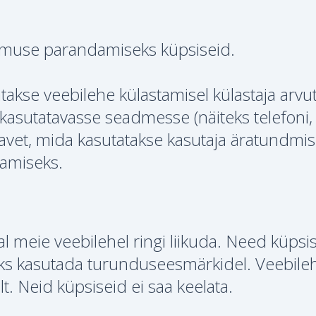
emuse parandamiseks küpsiseid.
tatakse veebilehe külastamisel külastaja arvu
kasutatavasse seadmesse (näiteks telefoni,
teavet, mida kasutatakse kasutaja äratundmis
amiseks.
 meie veebilehel ringi liikuda. Need küpsi
iks kasutada turunduseesmärkidel. Veebileh
t. Neid küpsiseid ei saa keelata.