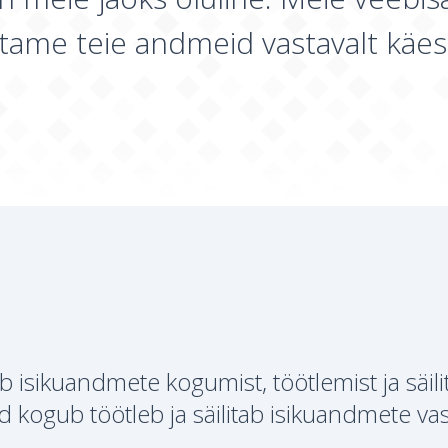
tame teie andmeid vastavalt käes
ib isikuandmete kogumist, töötlemist ja säili
d kogub töötleb ja säilitab isikuandmete va