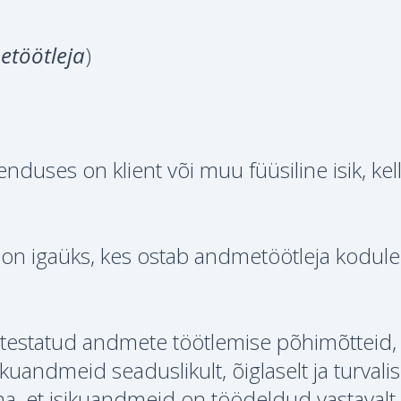
töötleja
)
enduses on klient või muu füüsiline isik, kel
.
 on igaüks, kes ostab andmetöötleja kodule
ätestatud andmete töötlemise põhimõtteid,
andmeid seaduslikult, õiglaselt ja turvalise
a, et isikuandmeid on töödeldud vastavalt