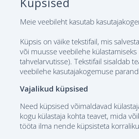
Küpsised
Meie veebileht kasutab kasutajakog
Küpsis on väike tekstifail, mis salves
või muusse veebilehe külastamiseks 
tahvelarvutisse). Tekstifail sisaldab 
veebilehe kasutajakogemuse parand
Vajalikud küpsised
Need küpsised võimaldavad külastajal
kogu külastaja kohta teavet, mida võ
tööta ilma nende küpsisteta korralikul