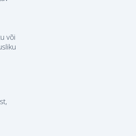
u või
sliku
st,