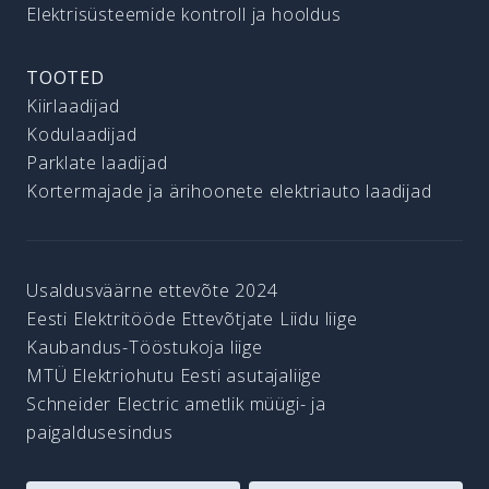
Elektrisüsteemide kontroll ja hooldus
TOOTED
Kiirlaadijad
Kodulaadijad
Parklate laadijad
Kortermajade ja ärihoonete elektriauto laadijad
Usaldusväärne ettevõte 2024
Eesti Elektritööde Ettevõtjate Liidu liige
Kaubandus-Tööstukoja liige
MTÜ Elektriohutu Eesti asutajaliige
Schneider Electric ametlik müügi- ja
paigaldusesindus