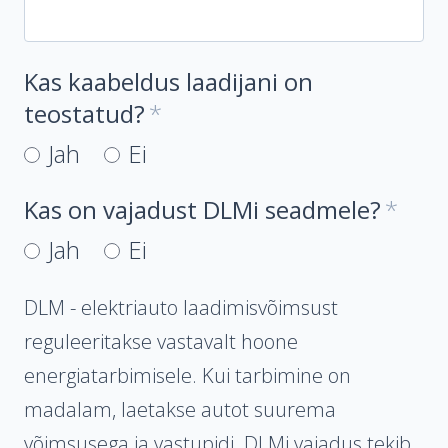
Kas kaabeldus laadijani on
teostatud?
Jah
Ei
Kas on vajadust DLMi seadmele?
Jah
Ei
DLM - elektriauto laadimisvõimsust
reguleeritakse vastavalt hoone
energiatarbimisele. Kui tarbimine on
madalam, laetakse autot suurema
võimsusega ja vastupidi. DLMi vajadus tekib